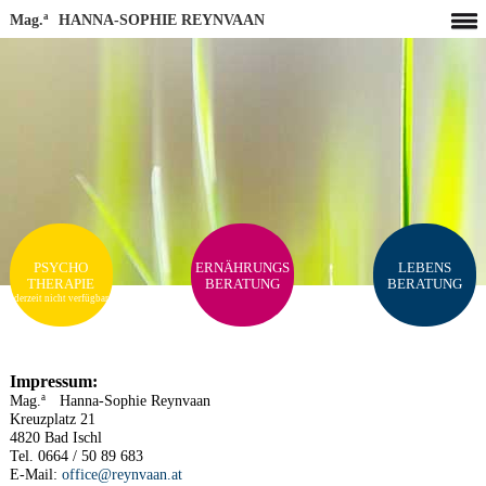
Mag.
a
HANNA-SOPHIE REYNVAAN
PSYCHO
ERNÄHRUNGS
LEBENS
THERAPIE
BERATUNG
BERATUNG
derzeit nicht verfügbar
Impressum:
Mag.
a
Hanna-Sophie Reynvaan
Kreuzplatz 21
4820 Bad Ischl
Tel. 0664 / 50 89 683
E-Mail:
office@reynvaan.at